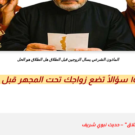
الماذون الشرعي يسال الزوجين قبل الطلاق هل الطلاق هو الحل
موقع الماذون يطرح ١٥ سؤالًا تضع زواجك تحت المجهر
لطلاق" – حديث نبوي شريف