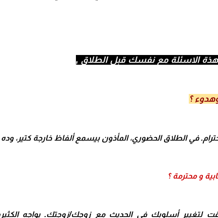
ة الاسئلة مع نفسك قبل الطلاق ,
ترام. في
الطلاق الحضوري
، المأذون بيسمع ألفاظ خارجة كتير، وده 
ية و محترمة ؟
الوقت لتغيير أسلوبك في الحديث مع زوجك/زوجتك. يواجه الك