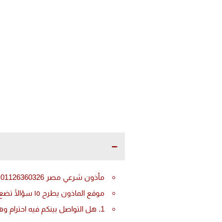
مأذون شرعي مصر 01126360326 : هل الطلاق هو الحل ؟
موقع الماذون يطرح ١٥ سؤالًا تضع زواجك تحت المجهر قبل اتخاذ قرار الطلاق عند المأذون الشرعي
1. هل التواصل بينكم فيه احترام وهدوء ؟