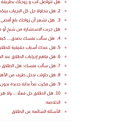
هل تتواصل انت و زوجتك بطريقة اي
2. هل بتحاولا حل كل النزعات بينكم ؟
3. هل تشعر أن زواجك بلغ أقصى ما يمكن أن يصله؟ أم أنك مرهق من كثرة المحاولات التي لم تُثمر ؟
هل جربت الاستشارة من شيخ أو م
4. هل سألت نفسك بصدق… كيف ساهمت أنت في المشكلة؟
5. هل عندك أسباب حقيقية للطلاق ولا مجرد ضغوط؟
6. هل فاهم إجراءات الطلاق عند المأذون الشرعي؟
7. هل سألت نفسك: هل الطلاق هيأثر على أولادي؟
8. هل حاولت تدخل طرف من الأهل أو أهل الخير؟
9. هل فكرت تبدأ بداية جديدة بدون طلاق؟
10. هل الطلاق حل فعلاً… ولا هروب؟
الخلاصة:
الأسئلة الشائعة عن الطلاق