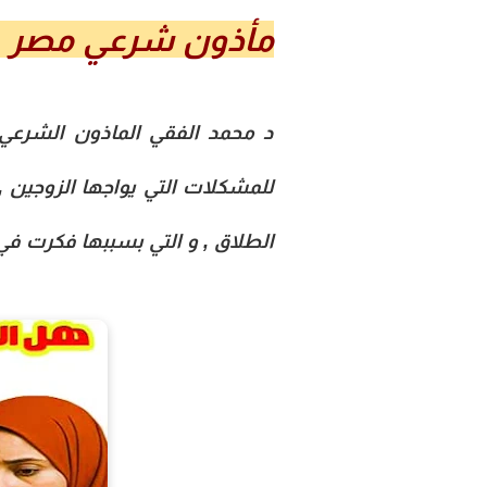
مأذون شرعي مصر 01126360326 : هل الطلاق هو الحل ؟
د محمد الفقي الماذون الشرعي
للمشكلات التي يواجها الزوجين 
الطلاق , و التي بسببها فكرت في ا