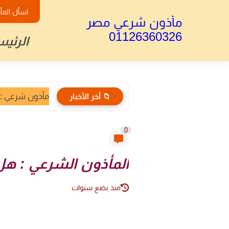
اسأل المأ
مأذون شرعي مصر
01126360326
الرئيس
📁 آخر الأخبار
مأذون شرعي : الأ
0
المأذون الشرعي : هل
منذ بضع سنوات