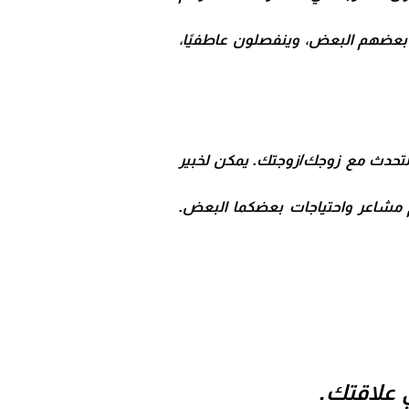
 بعضهم البعض، وينفصلون عاطفيًا،
ة التحدث مع زوجك/زوجتك. يمكن لخبير
مشاعر واحتياجات بعضكما البعض.
 علاقتك.