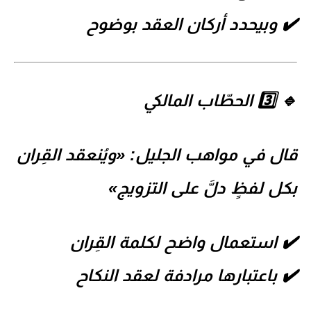
✔️ وبيحدد أركان العقد بوضوح
🔹 3️⃣ الحطّاب المالكي
قال في
مواهب الجليل
:
«ويُنعقد القِران
بكل لفظٍ دلَّ على التزويج»
✔️ استعمال واضح لكلمة
القِران
✔️ باعتبارها مرادفة لعقد النكاح