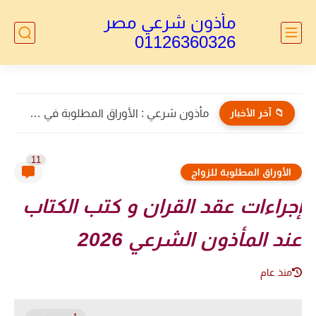
مأذون شرعي مصر
01126360326
📁 آخر الأخبار
مأذون الأجانب : توكيل خاص بالطلاق للاجانب
11
الأوراق المطلوبة للزواج
إجراءات عقد القران و كتب الكتاب
عند المأذون الشرعي 2026
منذ عام