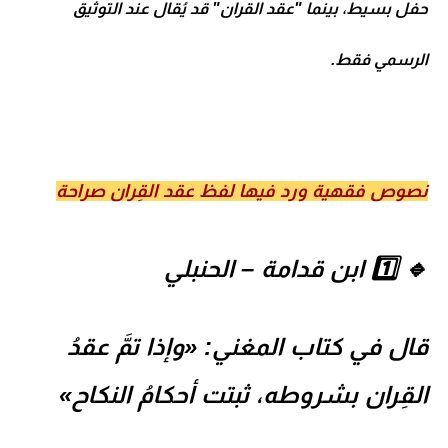
حفل بسيط، بينما "عقد القران" قد يُقال عند التوثيق
الرسمي فقط.
نصوص فقهية ورد فيها لفظ
عقد القِران
صراحة
🔹 1️⃣ ابن قدامة –
الحنبلي
قال في كتاب
المغني
:
«وإذا تمَّ عقدُ
القِران بشروطه، ثبتت أحكامُ النكاح»