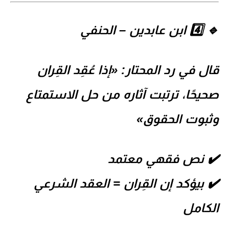
🔹 4️⃣ ابن عابدين –
الحنفي
قال في
رد المحتار
:
«إذا عُقِد القِران
صحيحًا، ترتبت آثاره من حل الاستمتاع
وثبوت الحقوق»
✔️ نص فقهي معتمد
✔️ بيؤكد إن القِران = العقد الشرعي
الكامل