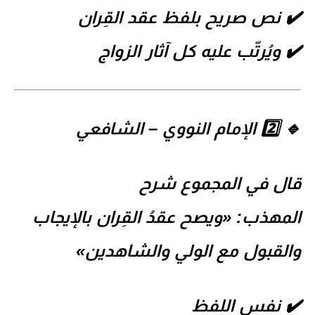
✔️ نص صريح بلفظ
عقد القِران
✔️ ويُرتّب عليه كل آثار الزواج
🔹 2️⃣ الإمام النووي –
الشافعي
قال في
المجموع شرح
المهذب
:
«ويصح عقدُ القِران بالإيجاب
والقبول مع الولي والشاهدين»
✔️ نفس اللفظ