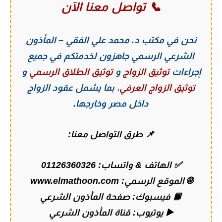
📞 تواصل معنا الآن
نحن في
مكتب د. محمد علي الفقي – المأذون
الشرعي الرسمي
جاهزون لخدمتكم في جميع
إجراءات
توثيق الزواج
و
توثيق الطلاق الرسمي
و
توثيق الزواج العرفي
، بما يشمل عقود الزواج
داخل مصر وخارجها.
📌 طرق التواصل معنا:
✅ الهاتف & واتساب:
01126360326
🌐 الموقع الرسمي:
www.elmathoon.com
📘 فيسبوك:
صفحة المأذون الشرعي
▶️ يوتيوب:
قناة المأذون الشرعي