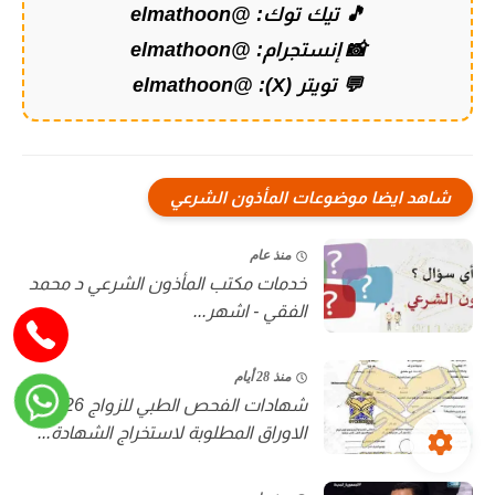
🎵 تيك توك:
@elmathoon
📸 إنستجرام:
@elmathoon
💬 تويتر (X):
@elmathoon
شاهد ايضا موضوعات المأذون الشرعي
منذ عام
خدمات مكتب المأذون الشرعي د محمد
الفقي - اشهر...
منذ 28 أيام
شهادات الفحص الطبي للزواج 2026 .
الاوراق المطلوبة لاستخراج الشهادة...