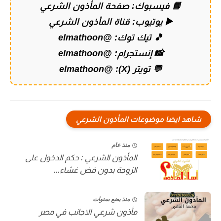
📘 فيسبوك:
صفحة المأذون الشرعي
▶️ يوتيوب:
قناة المأذون الشرعي
🎵 تيك توك:
@elmathoon
📸 إنستجرام:
@elmathoon
💬 تويتر (X):
@elmathoon
شاهد ايضا موضوعات المأذون الشرعي
منذ عام
المأذون الشرعي : حكم الدخول على
الزوجة بدون فض غشاء...
منذ بضع سنوات
مأذون شرعي الاجانب في مصر