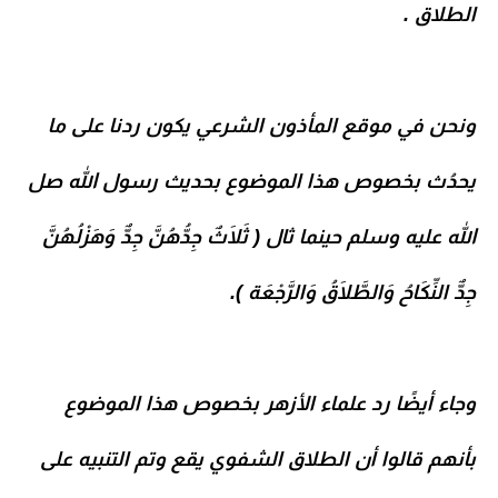
الطلاق
.
ونحن في موقع
المأذون الشرعي
يكون ردنا على ما
يحدُث بخصوص هذا الموضوع بحديث رسول الله صل
الله عليه وسلم حينما ثال ( ثَلَاثٌ جِدُّهُنَّ جِدٌّ وَهَزْلُهُنَّ
جِدٌّ النِّكَاحُ وَالطَّلَاقُ وَالرَّجْعَة ).
وجاء أيضًا رد علماء الأزهر بخصوص هذا الموضوع
بأنهم قالوا أن الطلاق الشفوي يقع وتم التنبيه على