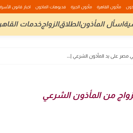
ذون
مأذون القاهرة
مأذون الجيزة
فديوهات الماذون
اخبار قانون الأسرة
ية
اسأل المأذون
الطلاق
الزواج
خدمات القاهر
ي مصر على يد المأذون الشرعي |...
زواج من المأذون الشرعي