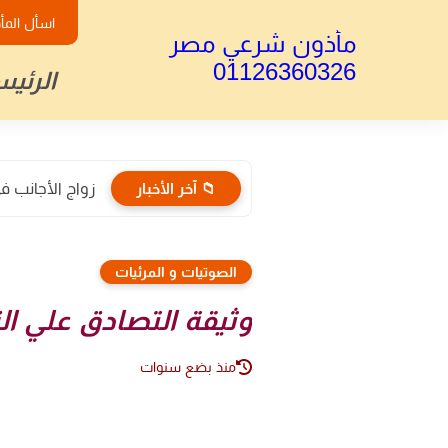
اسأل المأ
مأذون شرعي مصر
01126360326
الرئيس
📁 آخر الأخبار
زواج الأجانب ف
الصوتيات و المرئيات
وثيقة التصادق علي ال
منذ بضع سنوات