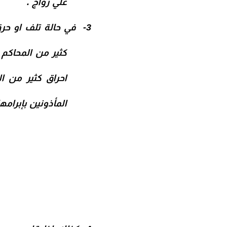
علي زواج .
3-
في حالة تلف او حرق
احراق كثير من ا
المأذونين بإبرامها