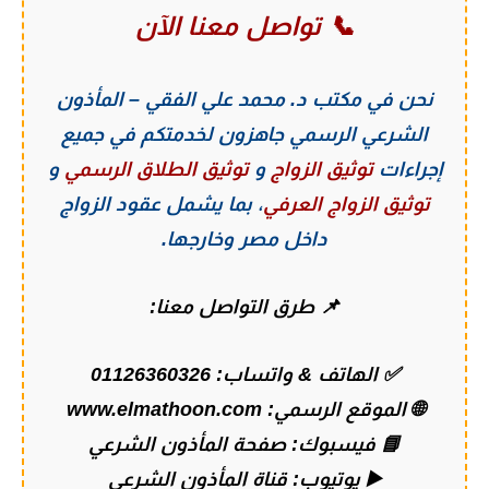
📞 تواصل معنا الآن
نحن في
مكتب د. محمد علي الفقي – المأذون
الشرعي الرسمي
جاهزون لخدمتكم في جميع
إجراءات
توثيق الزواج
و
توثيق الطلاق الرسمي
و
توثيق الزواج العرفي
، بما يشمل عقود الزواج
داخل مصر وخارجها.
📌 طرق التواصل معنا:
✅ الهاتف & واتساب:
01126360326
🌐 الموقع الرسمي:
www.elmathoon.com
📘 فيسبوك:
صفحة المأذون الشرعي
▶️ يوتيوب:
قناة المأذون الشرعي