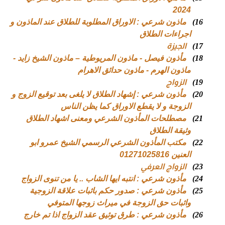
2024
16)
ماذون شرعي : الاوراق المطلوبة للطلاق عند الماذون و
اجراءات الطلاق
17)
الجيزة
18)
مأذون فيصل - ماذون المريوطية – ماذون الشيخ زايد -
ماذون الهرم - ماذون حدائق الاهرام
19)
الزواج
20)
مأذون شرعي : إشهاد الطلاق لا يلغى بعد توقيع الزوج و
الزوجة و لا يقطع الاوراق كما يظن الناس
21)
مصطلحات المأذون الشرعي ومعنى اشهاد الطلاق
وثيقة الطلاق
22)
مكتب المأذون الشرعي الرسمي الشيخ عمرو ابو
العنين 01271025816
23)
الزواج العرفي
24)
مأذون شرعي : انتبه ايها الشاب .. يا من تنوى الزواج
25)
مأذون شرعي : صدور حكم باثبات علاقة الزوجية
واثبات حق الزوجة في ميراث زوجها المتوفي
26)
مأذون شرعي : طرق توثيق عقد الزواج اذا تم خارج