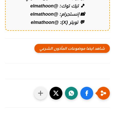
🎵 تيك توك:
@elmathoon
📸 إنستجرام:
@elmathoon
💬 تويتر (X):
@elmathoon
شاهد ايضا موضوعات المأذون الشرعي