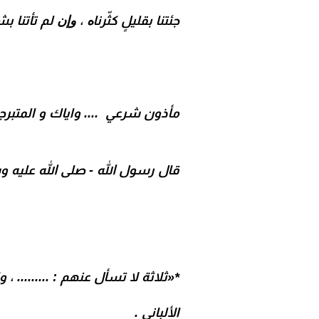
ﺟﺌﺘﻨﺎ ﺑﻘﻠﻴﻞٍ ﻛﺜّﺮﻧﺎﻩ ، ﻭﺇﻥ ﻟﻢ ﺗﺄﺗﻨﺎ ﺑﺸ
مأذون شرعي .... واياك و المتبرج
قال رسول الله - صلى الله عليه و
*«ثلاثة لا تسأل عنهم : .........
الألبانی .