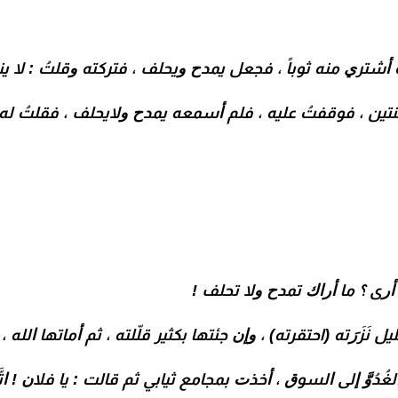
ﻜﺔ ﺃﺷﺘﺮﻱ ﻣﻨﻪ ﺛﻮﺑﺎً ، ﻓﺠﻌﻞ ﻳﻤﺪﺡ ﻭﻳﺤﻠﻒ ، ﻓﺘﺮﻛﺘﻪ ﻭﻗﻠﺖُ : ﻻ ﻳ
ﺘﻴﻦ ، ﻓﻮﻗﻔﺖُ ﻋﻠﻴﻪ ، ﻓﻠﻢ ﺃﺳﻤﻌﻪ ﻳﻤﺪﺡ ﻭﻻﻳﺤﻠﻒ ، ﻓﻘﻠﺖُ ﻟﻪ 
 ﺃﺭﻯ ؟ ﻣﺎ ﺃﺭﺍﻙ ﺗﻤﺪﺡ ﻭﻻ ﺗﺤﻠﻒ !
ﻧَﺰَﺭَﺗﻪ (احتقرته) ، ﻭﺇﻥ ﺟﺌﺘﻬﺎ ﺑﻜﺜﻴﺮ ﻗﻠّﻠﺘﻪ ، ‏ﺛﻢ ﺃﻣﺎﺗﻬﺎ ﺍﻟﻠﻪ ،
ﻟﻐُﺪُﻭَّ ﺇﻟﻰ ﺍﻟﺴﻮﻕ ، ﺃﺧﺬﺕ ﺑﻤﺠﺎﻣﻊ ﺛﻴﺎﺑﻲ ﺛﻢ ﻗﺎﻟﺖ : ﻳﺎ ﻓﻼﻥ ! ﺍﺗَّﻖ