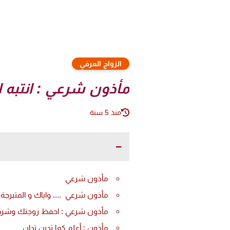
الزواج العرفي
مأذون شرعي : انتبه اي
منذ 5 سنة
مأذون شرعي
مأذون شرعي .... واياك و المتبرجة
مأذون شرعي : احفظ زوجتك وشر
مأذون : أعلم كما تدين تدان