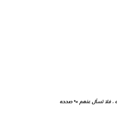
عده ، فلا تسأل عنهم »* صححه