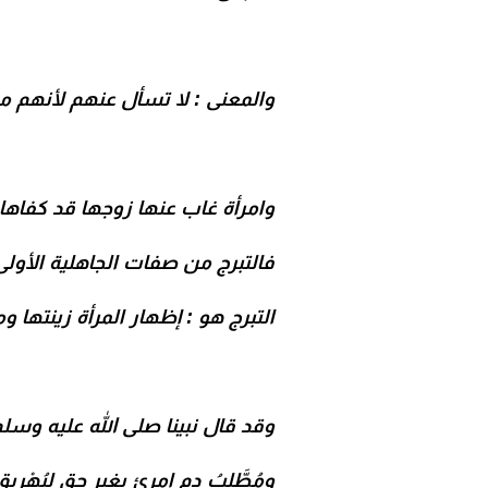
والمعنى : لا تسأل عنهم لأنهم من
وامرأة غاب عنها زوجها قد كفاها م
فالتبرج من صفات الجاهلية الأولى ، ق
التبرج هو : إظهار المرأة زينتها و
وقد قال نبينا صلى الله عليه وسلم 
ومُطَّلِبُ دمِ امرئ بغير حق ليُهْرِي