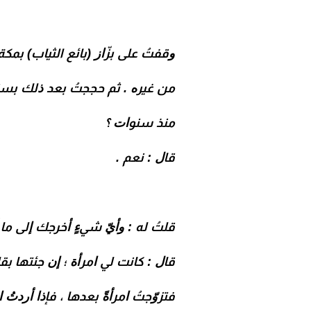
ﻭﻗﻔﺖُ ﻋﻠﻰ ﺑﺰّﺍﺯ (بائع الثياب) ﺑﻤ
ﻣﻦ ﻏﻴﺮﻩ . ﺛﻢ ﺣﺠﺠﺖُ ﺑﻌﺪ ﺫﻟﻚ ﺑﺴﻨ
ﻣﻨﺬ ﺳﻨﻮﺍﺕ ؟
ﻗﺎﻝ : ﻧﻌﻢ .
ﻗﻠﺖُ ﻟﻪ : ﻭﺃﻱّ ﺷﻲﺀٍ ﺃﺧﺮﺟﻚ ﺇﻟﻰ ﻣﺎ
ﻗﺎﻝ : ﻛﺎﻧﺖ ﻟﻲ ﺍﻣﺮﺃﺓ ؛ ﺇﻥ ﺟﺌﺘﻬﺎ ﺑﻘﻠﻴﻞ 
ﻓﺘﺰﻭّﺟﺖُ ﺍﻣﺮﺃﺓً ﺑﻌﺪﻫﺎ ، ﻓﺈﺫﺍ ﺃﺭﺩﺕُ ﺍ