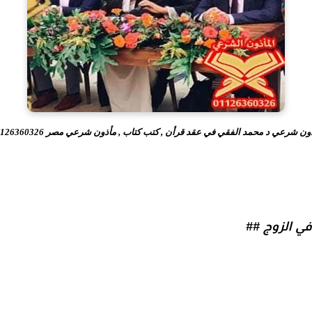
ون شرعي د محمد الفقي في عقد قرأن , كتب كتاب , مأذون شرعي مصر 01126360326
في الزوج ##