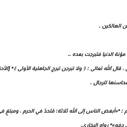
 الهالكين .
ؤنة الدنيا فتبرجت بعده ..
ال الله تعالى : ﴿ ولا تبرجن تبرج الجاهلية الأولى ﴾* [الأحزاب:
محاسنها للرجال .
: *«أبغض الناس إلى الله ثلاثة: مُلحدٌ في الحرم ، ومبتغٍ في
ق دمَه»* رواه البخاري.