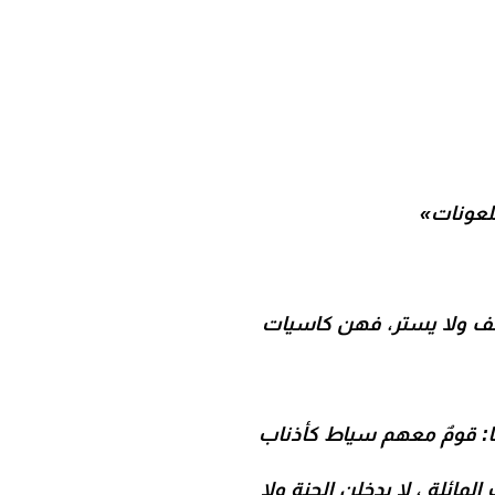
لعونات»
يصف ولا يستر، فهن كاسيات
هما: قومٌ معهم سياط كأذناب
مائلة ، لا يدخلن الجنة ولا