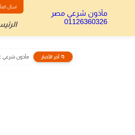
اسأل المأ
مأذون شرعي مصر
01126360326
الرئيس
📁 آخر الأخبار
مأذون شرعي : الأ