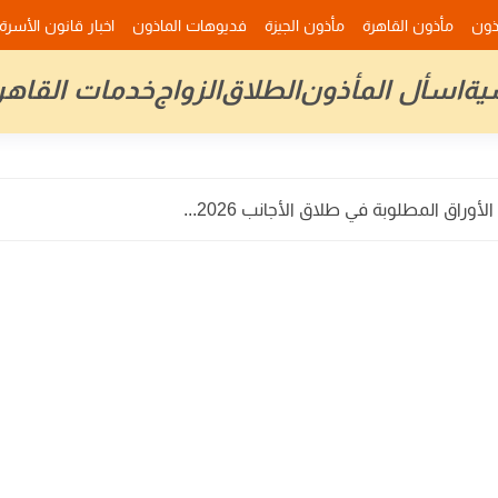
ذون
مأذون القاهرة
مأذون الجيزة
فديوهات الماذون
اخبار قانون الأسرة
ية
اسأل المأذون
الطلاق
الزواج
خدمات القاهر
وراق المطلوبة في طلاق الأجانب 2026...