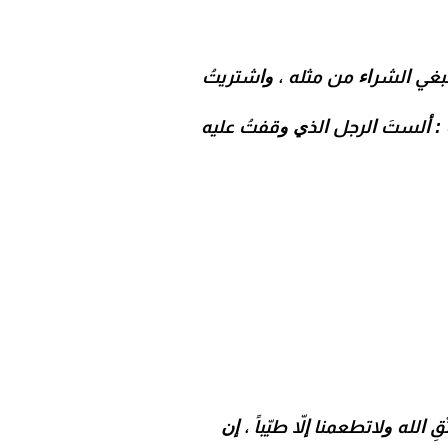
ﻨﺒﻐﻲ ﺍﻟﺸﺮﺍﺀ ﻣﻦ ﻣﺜﻠﻪ ، ﻭﺍﺷﺘﺮﻳﺖُ
: ﺃﻟﺴﺖَ ﺍﻟﺮﺟﻞ ﺍﻟﺬﻱ ﻭﻗﻔﺖُ ﻋﻠﻴﻪ
ِ ﺍﻟﻠﻪ ﻭﻻﺗﻄﻌﻤﻨﺎ ﺇﻻّ ﻃﻴّﺒﺎً ، ﺇﻥ