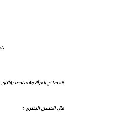
مأذ
## صلاح المرأة وفسادها يؤثران 
ﻗﺎﻝ ﺍﻟﺤﺴﻦ ﺍﻟﺒﺼﺮﻱ :