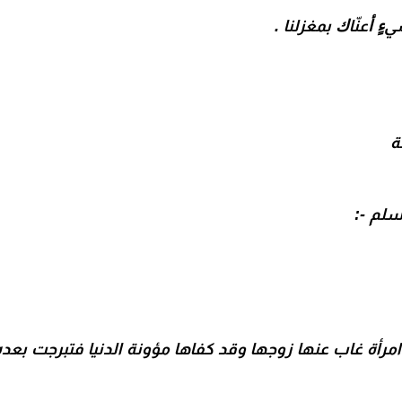
ﻲﺀٍ ﺃﻋﻨّﺎﻙ ﺑﻤﻐﺰﻟﻨﺎ .
ة
سلم -:
 ، وامرأة غاب عنها زوجها وقد کفاها مؤونة الدنیا فتبرجت ب