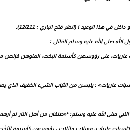
في هذا الوعيد ! (انظر فتح الباري : 12/211).
الله صلى الله عليه وسلم القائل :
 عاريات، على رؤوسهن كأسنمة البخت، العنوهن فإنهن م
«كاسيات عاريات» : يلبسن من الثياب الشيء الخفيف الذي 
قال النبي صلى الله عليه وسلم: *«صنفان من أهل النار لم أر
كاسيات عاريات، مميلات مائلات ، رؤوسهن كأسنمة البُخْت ال