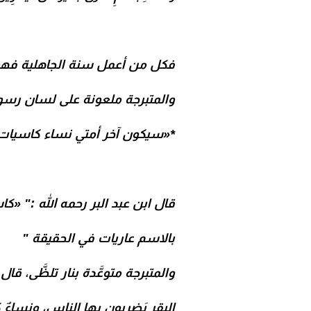
فكل من أعمل سنة الجاهلية فهو داخل 
والمتبرجة ملعونة على لسان رسول 
*«سيكون آخر أمتي نساء كاسيات
قال ابن عبد البر رحمه الله :" 
بالاسم عاريات في الحقيقة "
والمتبرجة متوعَّدة بنار تلظَّى، 
البقر يَضربون بها الناس، ونساءٌ 