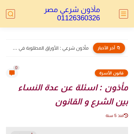
مأذون شرعي مصر
01126360326
📁 آخر الأخبار
مأذون الأجانب : توكيل خاص بالطلاق للاجانب
0
قانون الأسرة
مأذون : اسئلة عن عدة النساء
بين الشرع و القانون
منذ 5 سنة