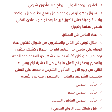
اعلان الزوجة الاولي بالزواج عند مأذون شرعي
سؤال : هو لو فى واحدة حامل ينفع تطلق قبل الولادة
ولا لا ؟ ومينفعش تتجوز غير ما بعد تولد ولا عادى تقضي
شهور عدتها وتجوز؟
عدة الحامل في الطلاق
مثال توفي في الثاني والعشرون من شوال فتكون عدة
الوفاة علي مابقي من ثمانية ايام من شوال كشهر ثلاثون
يوما حتى ولو كان 29 ثم يحسب شهر ذو القعدة وذو الحجة
والمحرم وصفر ثم تكمل ما بقى من العشرة ايام وهي هنا
الثاني من ربيع الاول .المأذون الشرعي د محمد علي الفقي
ماجستير الشريعة والقانون والمختص بقوانين الأسرة
مأذون شرعي
مأذون شرعي مصر
مأذون شرعي القاهرة الجديدة :
هل هناك عدة الزواج العرفي ؟