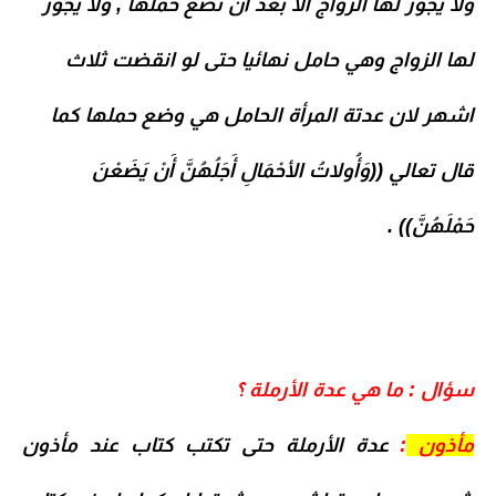
ولا يجوز لها الزواج الا بعد ان تضع حملها , ولا يجوز
لها الزواج وهي حامل نهائيا حتى لو انقضت ثلاث
اشهر لان عدتة المرأة الحامل هي وضع حملها كما
قال تعالي ((وَأُولاتُ الأحْمَالِ أَجَلُهُنَّ أَنْ يَضَعْنَ
حَمْلَهُنَّ)) .
سؤال : ما هي عدة الأرملة ؟
مأذون
:
عدة الأرملة حتى تكتب كتاب عند مأذون