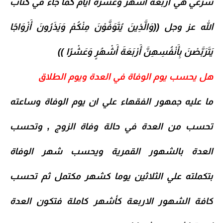
شرعي هي اربعة اشهر وعشرة ايام كما جاء في كتاب
الله عز وجل ((وَالَّذِينَ يُتَوَفَّوْنَ مِنْكُمْ وَيَذَرُونَ أَزْوَاجًا
يَتَرَبَّصْنَ بِأَنْفُسِهِنَّ أَرْبَعَةَ أَشْهُرٍ وَعَشْرًا ))
هل يحسب يوم الوفاة في العدة ويوم الطلاق
ما عليه جمهور الفقهاء علي ان يوم الوفاة وساعته
تحسب من العدة في حالة وفاة الزوج , وتحسب
العدة بالشهور القمرية ويحسب شهر الوفاة
بتكملته علي الثلاثين يوما كشهر مكتمل ثم تحسب
كافة الشهور الاربعة كأشهر كاملة فتكون العدة