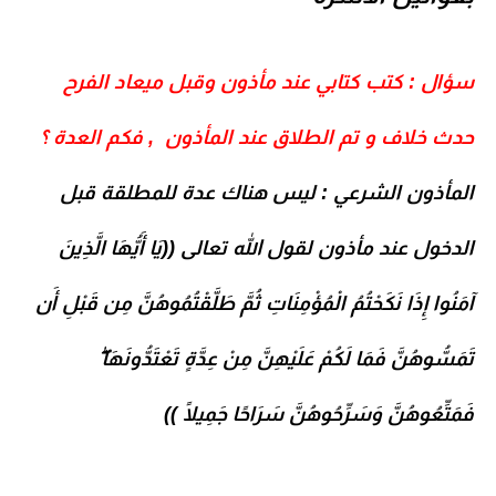
سؤال : كتب كتابي عند مأذون وقبل ميعاد الفرح
حدث خلاف و تم الطلاق عند المأذون , فكم العدة ؟
المأذون الشرعي
: ليس هناك عدة للمطلقة قبل
الدخول عند مأذون لقول الله تعالى ((يَا أَيُّهَا الَّذِينَ
آمَنُوا إِذَا نَكَحْتُمُ الْمُؤْمِنَاتِ ثُمَّ طَلَّقْتُمُوهُنَّ مِن قَبْلِ أَن
تَمَسُّوهُنَّ فَمَا لَكُمْ عَلَيْهِنَّ مِنْ عِدَّةٍ تَعْتَدُّونَهَا ۖ
فَمَتِّعُوهُنَّ وَسَرِّحُوهُنَّ سَرَاحًا جَمِيلًا ))