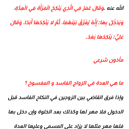
الله عنه .
وَقَالَ عُمَرُ فِي الَّذِي يَنْكِحُ الْمَرْأَةَ فِي ‌الْعِدَّةِ،
وَيَدْخُلُ بِهَا: إِنَّهُ يُفَرَّقُ بَيْنَهُمَا، ثُمَّ لا يَنْكِحُهَا أَبَدًا، وَقَالَ
عَلِيٌّ: يَنْكِحُهَا بَعْدُ.
مأذون شرعي
ما هي العدة في الزواج الفاسد و المفسوخ ؟
وإذا فرق القاضي بين الزوجين في النكاح الفاسد قبل
الدخول فلا مهر لها وكذلك بعد الخلوة وإن دخل بها
فلها مهر مثلها لا يزاد على المسمى وعليها ‌العدة