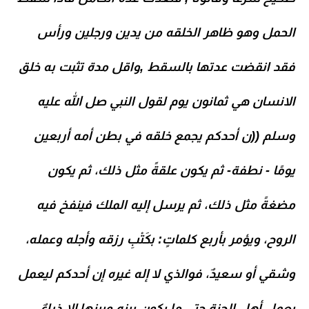
الحمل وهو ظاهر الخلقه من يدين ورجلين ورأس
فقد انقضت عدتها بالسقط ,واقل مدة تثبت به خلق
الانسان هي ثمانون يوم لقول النبي صل الله عليه
وسلم ((ن أحدكم يجمع خلقه في بطن أمه أربعين
يومًا - نطفة- ثم يكون علقةً مثل ذلك، ثم يكون
مضغةً مثل ذلك، ثم يرسل إليه
الملك فينفخ فيه
الروح، ويؤمر بأربع كلماتٍ: بكَتْبِ رزقه وأجله وعمله،
وشقي أو سعيدٌ، فوالذي لا إله غيره إن أحدكم ليعمل
بعمل أهل الجنة حتى ما يكون بينه وبينها إلا ذراعٌ،