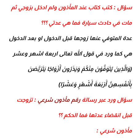
سؤال : كتب كتاب عند المأذون ولم ادخل بزوجي ثم
مات في حادث سيارة فما هي عدتي ؟؟؟
عدة المتوفي عنها زوجها قبل الدخول او بعد الدخول
هي كما ورد في قول الله تعالى اربعة اشهر وعشر
(وَالَّذِينَ يُتَوَفَّوْنَ مِنْكُمْ وَيَذَرُونَ أَزْوَاجًا يَتَرَبَّصْنَ
بِأَنْفُسِهِنَّ أَرْبَعَةَ أَشْهُرٍ وَعَشْرًا)
سؤال ورد عبر رسالة
رقم مأذون شرعي
: تزوجت
قبل انقضاء عدتها فما الحكم ؟؟
مأذون شرعي :