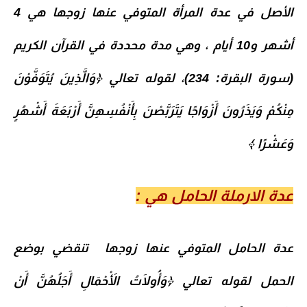
الأصل في عدة المرأة المتوفي عنها زوجها هي 4
أشهر و10 أيام ، وهي مدة محددة في القرآن الكريم
(سورة البقرة: 234)، لقوله تعالي ﴿وَالَّذِينَ يُتَوَفَّوْنَ
مِنْكُمْ وَيَذَرُونَ أَزْوَاجًا يَتَرَبَّصْنَ بِأَنْفُسِهِنَّ أَرْبَعَةَ أَشْهُرٍ
وَعَشْرًا ﴾
عدة الارملة الحامل هي :
عدة الحامل المتوفي عنها زوجها تنقضي بوضع
الحمل لقوله تعالي
﴿وَأُولَاتُ الْأَحْمَالِ أَجَلُهُنَّ أَنْ