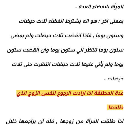
المرأة بانقضاء العدة .
بمعنى اخر : هو انه يشترط انقضاء ثلاث حيضات
وستون يوما , فاذا انقضت ثلاث حيضات ولم يمضى
ستون يوما تنتظر الي ستون يوما وان انقضت ستون
يوما ولم يأتي عليها ثلاث حيضات انتظرت حتى ثلاث
حيضات .
عدة المطلقة اذا ارادت الرجوع لنفس الزوج الذي
طلقها
اذا طلقت المرأة من زوجها , فله ان يراجعها خلال