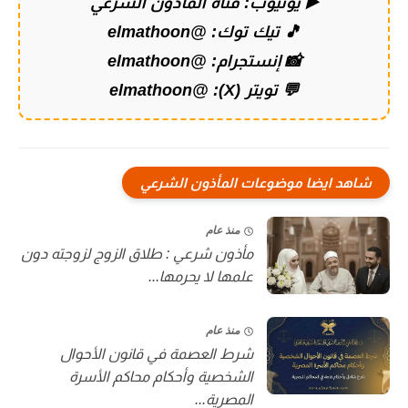
▶️ يوتيوب:
قناة المأذون الشرعي
🎵 تيك توك:
@elmathoon
📸 إنستجرام:
@elmathoon
💬 تويتر (X):
@elmathoon
شاهد ايضا موضوعات المأذون الشرعي
منذ عام
مأذون شرعي : طلاق الزوج لزوجته دون
علمها لا يحرمها...
منذ عام
شرط العصمة في قانون الأحوال
الشخصية وأحكام محاكم الأسرة
المصرية...