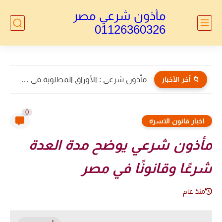
مأذون شرعي مصر
01126360326
📁 آخر الأخبار
مأذون الأجانب : توكيل خاص بالطلاق للاجانب
0
اخبار قانون الاسرة
مأذون شرعي يوضح مدة العدة
شرعًا وقانونًا في مصر
منذ عام