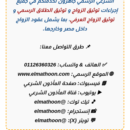
الشرعي الرسمي
جاهزون لخدمتكم في جميع
إجراءات
توثيق الزواج
و
توثيق الطلاق الرسمي
و
توثيق الزواج العرفي
، بما يشمل عقود الزواج
داخل مصر وخارجها.
📌 طرق التواصل معنا:
✅ الهاتف & واتساب:
01126360326
🌐 الموقع الرسمي:
www.elmathoon.com
📘 فيسبوك:
صفحة المأذون الشرعي
▶️ يوتيوب:
قناة المأذون الشرعي
🎵 تيك توك:
@elmathoon
📸 إنستجرام:
@elmathoon
💬 تويتر (X):
@elmathoon