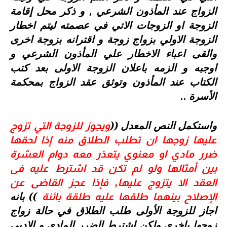
الزواج عند المأذون الشرعي , و ذكر محل إقامة
الزوجة او الزوجات الاتي في عصمته ليتم اخطار
الزوجة الاولي بزواج زوجة و اقترانه بزوجة اخرى
والقى اعباء الاخطار علي المأذون الشرعي و
اوجبه و الزمه باعلان الزوجة الاولى بعد كتب
الكتاب عند المأذون وتوثق عقد الزواج بمحكمة
الأسرة ..
واستكمل النص المعدل ((
ويجوز للزوجة التي تزوج
عليها زوجها ان تطلب الطلاق منه إذا لحقها
ضرر مادي او معنوي يتعذر معه دوام العشرة
بين أمثالها ولو لم تكن قد اشترط عليه فى
العقد الا يتزوج عليها, فإذا عجز القاضى عن
)) بانه
الإصلاح بينهما طلقها عليه طلقة بائنة
اجاز للزوجة الأولى طلب الطلاق في حالة زواج
زوجها باخرى ولكن اشترط الضرر المادي و الادبي