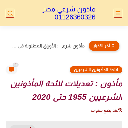
مأذون شرعي مصر
01126360326
📁 آخر الأخبار
مأذون الأجانب : توكيل خاص بالطلاق للاجانب
2
لائحة المأذونين الشرعيين
مأذون : تعديلات لائحة المأذونين
الشرعيين 1955 حتى 2020
منذ بضع سنوات