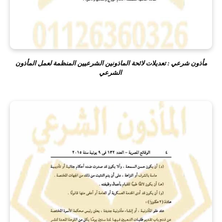
مأذون شرعي : تعديلات لائحة الماذونين الشرعيين المنظمة لعمل المأذون
الشرعي