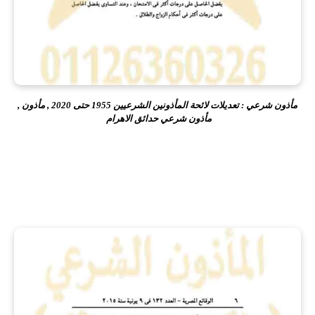
مأذون شرعي : تعديلات لائحة المأذونين الشرعيين 1955 حتى 2020 , مأذون ,
مأذون شرعي حدائق الاهرام