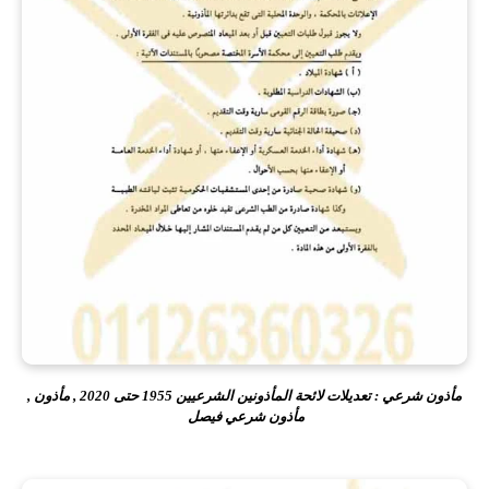
مأذون شرعي : تعديلات لائحة المأذونين الشرعيين 1955 حتى 2020 , مأذون ,
مأذون شرعي فيصل