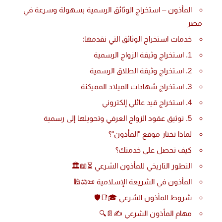
المأذون – استخراج الوثائق الرسمية بسهولة وسرعة في
مصر
خدمات استخراج الوثائق التي نقدمها:
1. استخراج وثيقة الزواج الرسمية
2. استخراج وثيقة الطلاق الرسمية
3. استخراج شهادات الميلاد المميكنة
4. استخراج قيد عائلي إلكتروني
5. توثيق عقود الزواج العرفي وتحويلها إلى رسمية
لماذا تختار موقع "المأذون"؟
كيف تحصل على خدمتك؟
التطور التاريخي للمأذون الشرعي ⏳📖🏛️
المأذون في الشريعة الإسلامية 📜⚖️🕌
شروط المأذون الشرعي 🎓📑🛡️
مهام المأذون الشرعي ✍️📄🔍