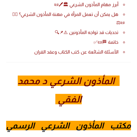
أبرز مهام المأذون الشرعي 🏛️🖊️📜
هل يمكن أن تعمل المرأة في مهنة المأذون الشرعي؟ 👩‍⚖️
📜⚖️
تحديات قد تواجه المأذونين ⚠️📌🔍
خاتمة 🏁📜✅
الأسئلة الشائعة عن كتب الكتاب وعقد القران
المأذون الشرعي د محمد
الفقي
مكتب المأذون الشرعي الرسمي