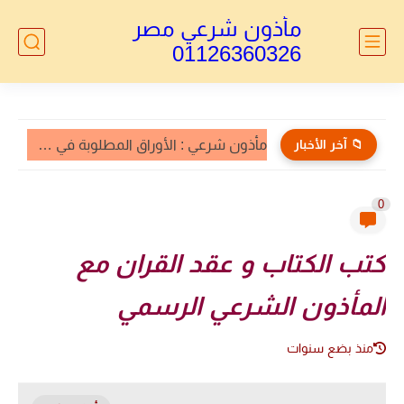
مأذون شرعي مصر
01126360326
📁 آخر الأخبار
مأذون الأجانب : توكيل خاص بالطلاق للاجانب
0
كتب الكتاب و عقد القران مع
المأذون الشرعي الرسمي
منذ بضع سنوات