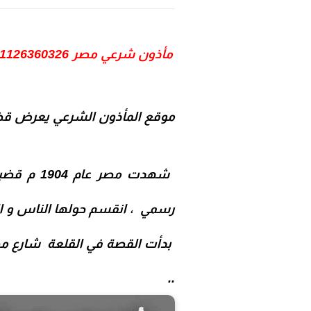
مأذون شرعي مصر 01126360326 : قضية الشيخ علي يوسف و صفية هانم السادات و زواجهما وفسخ العقد لعدم التكافؤ
موقع
المأذون الشرعي
يعرض قض
شهدت مصر
عام 1904 م
قضية
رسمي
، انقسم حولها الناس و ال
بدأت القصة في القلعة شارع م
..