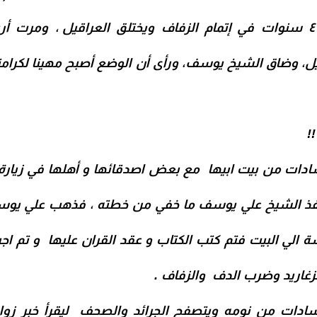
، ومرت أرب
يل، وضاق الشيخ يوسف، ورأى أن الوضع أصبح مهينا لكرا
!
دات من بيت ابيها مع بعض اصدقائها و أهلها في زيارة ع
نفذ الشيخ علي يوسف ما خفي من خطته ، فذهب علي يوس
الي البيت فتم
كتب الكتاب
و
عقد القران
عليها و تم اجر
الزغاريد وضرب الدف والزفاف .
السادات من نومه ويتصفح الجرائد والصحف ليقرأ خبر زو