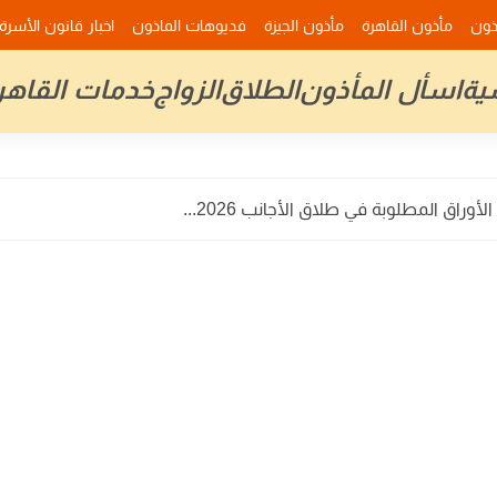
ذون
مأذون القاهرة
مأذون الجيزة
فديوهات الماذون
اخبار قانون الأسرة
ية
اسأل المأذون
الطلاق
الزواج
خدمات القاهر
وراق المطلوبة في طلاق الأجانب 2026...