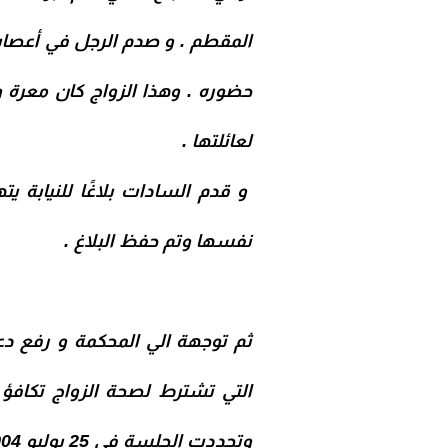
المقطم . و صدم الرجل في أعصابه
حضوره . وهذا الزواج كان معرة
لعائلتها .
و قدم السادات بلاغًا للنيابة 
نفسها وتم حفظ البلاغ .
ثم توجهة الي المحكمة و رفع دعو
التي تشترط لصحة الزواج تكافؤ 
وتحددت الجلسة في 25 يوليو 1904 ، فكانت حديث المدينة و قضية الراي العام في ذلك الوقت .