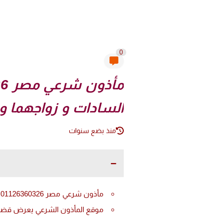
0
السادات و زواجهما و
منذ بضع سنوات
مأذون شرعي مصر 01126360326 : قضية الشيخ علي يوسف و صفية هانم السادات و زواجهما وفسخ العقد لعدم التكافؤ
موقع المأذون الشرعي يعرض قضية زواج