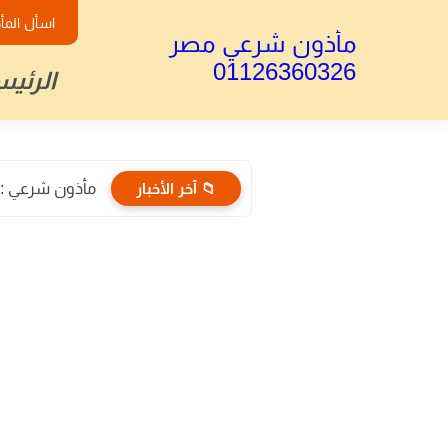
اسأل المأ
مأذون شرعي مصر
01126360326
الرئيس
📁 آخر الأخبار
مأذون شرعي : الأ