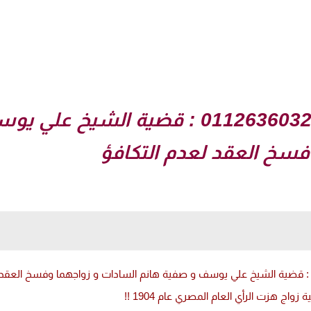
مأذون شرعي مصر 01126360326 : قضية ال
فسخ العقد لعدم التكافؤ
 هزت الرأي العام المصري عام 1904 !!