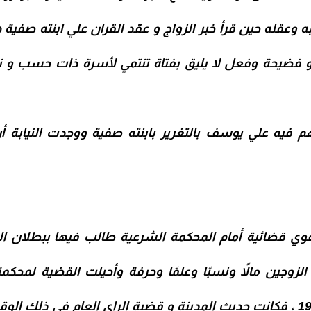
 وعقله حين قرأ خبر الزواج و عقد القران علي ابنته صفية
 و فضيحة وفعل لا يليق بفتاة تنتمي لأسرة ذات حسب و 
يتهم فيه علي يوسف بالتغرير بابنته صفية ووجدت النيابة
ي قضائية أمام المحكمة الشرعية طالب فيها ببطلان الزو
الزوجين مالاً ونسبًا وعلمًا وحرفة وأحيلت القضية لمحك