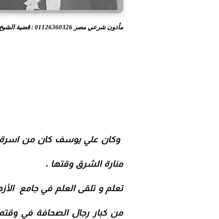
مأذون شرعي مصر 01126360326 : قضية الشيخ علي يوسف و صفية هانم السادات و زواجهما وفسخ العقد لعدم التكافؤ
وكان
علي يوسف كان من اسرة ب
منارة الشرق وقتها .
تعلم و تلقى العلم في جامع الأزه
من كبار رجال الصحافة في وقته