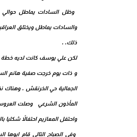
وظل السادات يماطل حوالي ٤ سنوات في إتمام الزفاف ويختلق العراقيل
والسادات يماطل ويختلق العراق
ذلك.
.
لكن علي يوسف كانت لديه خطة !
و ذات يوم خرجت صفية هانم السا
الجمالية حي الخرنقش . وهناك 
المأذون الشرعي
وصلت العروسة 
واحتفل المعازيم احتفالاً شكليا ب
وفي الصباح التالي قام ابوها 