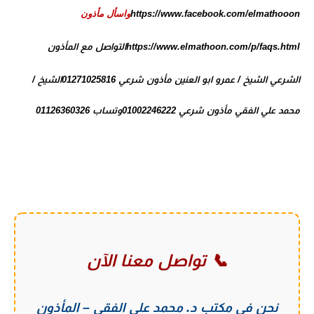
https://www.facebook.com/elmathooon
واسأل مأذون
https://www.elmathoon.com/p/faqs.html
التواصل مع المأذون
الشرعي
الشيخ / عمرو ابو العنين مأذون شرعي 01271025816
الشيخ /
محمد علي الفقي مأذون شرعي 01002246222
وتساب 01126360326
📞 تواصل معنا الآن
نحن في
مكتب د. محمد علي الفقي – المأذون