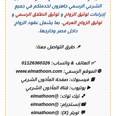
الشرعي الرسمي
جاهزون لخدمتكم في جميع
إجراءات
توثيق الزواج
و
توثيق الطلاق الرسمي
و
توثيق الزواج العرفي
، بما يشمل عقود الزواج
داخل مصر وخارجها.
📌 طرق التواصل معنا:
✅ الهاتف & واتساب:
01126360326
🌐 الموقع الرسمي:
www.elmathoon.com
📘 فيسبوك:
صفحة المأذون الشرعي
▶️ يوتيوب:
قناة المأذون الشرعي
🎵 تيك توك:
@elmathoon
📸 إنستجرام:
@elmathoon
💬 تويتر (X):
@elmathoon