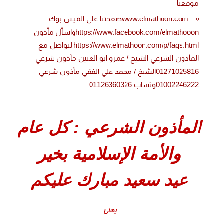
موقعنا
www.elmathoon.comصفحتنا علي الفيس بوك
https://www.facebook.com/elmathooonواسأل مأذون
https://www.elmathoon.com/p/faqs.htmlالتواصل مع
المأذون الشرعي الشيخ / عمرو ابو العنين مأذون شرعي
01271025816الشيخ / محمد علي الفقي مأذون شرعي
01002246222وتساب 01126360326
المأذون الشرعي : كل عام
والأمة الإسلامية بخير
عيد سعيد مبارك عليكم
يهنئ