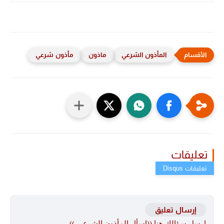
المأذون الشرعي
ماذون
مأذون شرعي
تعليقات
إرسال تعليق
ارسل سؤالك هنا ((اسأل المأذون الشرعي ))