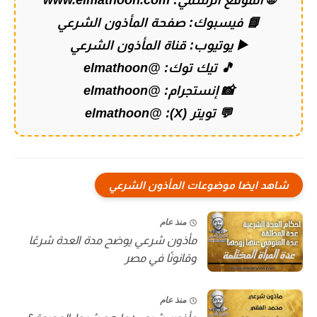
🌐 الموقع الرسمي:
www.elmathoon.com
📘 فيسبوك:
صفحة المأذون الشرعي
▶️ يوتيوب:
قناة المأذون الشرعي
🎵 تيك توك:
@elmathoon
📸 إنستجرام:
@elmathoon
💬 تويتر (X):
@elmathoon
شاهد ايضا موضوعات المأذون الشرعي
منذ عام
مأذون شرعي يوضح مدة العدة شرعًا
وقانونًا في مصر
منذ عام