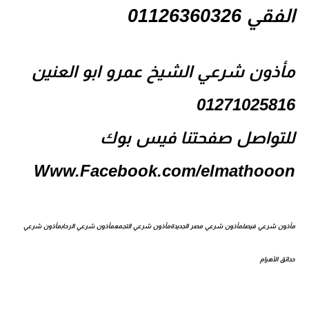
الفقي 01126360326
مأذون شرعي الشيخ عمرو ابو العنين
01271025816
للتواصل صفحتنا فيس بوك
Www.Facebook.com/elmathooon
مأذون شرعي فيصل
مأذون شرعي مصر الجديدة
مأذون شرعي التجمع
مأذون شرعي الرحاب
مأذون شرعي
حدائق الأهرام