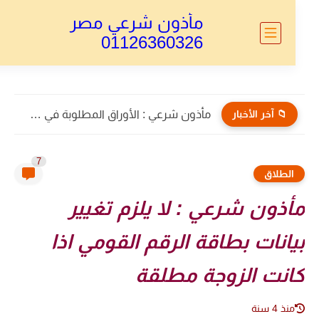
مأذون شرعي مصر
01126360326
📁 آخر الأخبار
مأذون شرعي : الأوراق المطلوبة في طلاق الأجانب 2026...
7
الطلاق
ذون شرعي : لا يلزم تغيير
انات بطاقة الرقم القومي اذا
انت الزوجة مطلقة
منذ 4 سنة