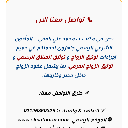
📞 تواصل معنا الآن
نحن في
مكتب د. محمد علي الفقي – المأذون
الشرعي الرسمي
جاهزون لخدمتكم في جميع
إجراءات
توثيق الزواج
و
توثيق الطلاق الرسمي
و
توثيق الزواج العرفي
، بما يشمل عقود الزواج
داخل مصر وخارجها.
📌 طرق التواصل معنا:
✅ الهاتف & واتساب:
01126360326
🌐 الموقع الرسمي:
www.elmathoon.com