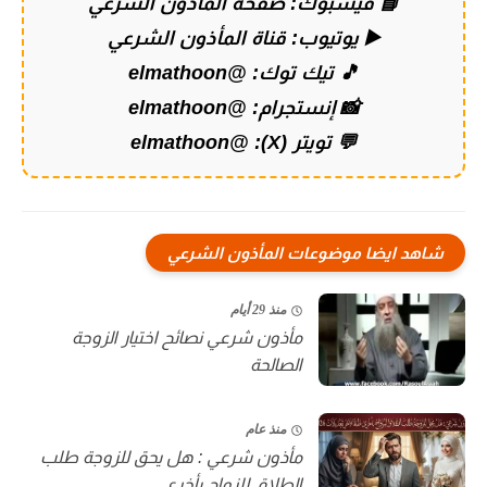
📘 فيسبوك:
صفحة المأذون الشرعي
▶️ يوتيوب:
قناة المأذون الشرعي
🎵 تيك توك:
@elmathoon
📸 إنستجرام:
@elmathoon
💬 تويتر (X):
@elmathoon
شاهد ايضا موضوعات المأذون الشرعي
منذ 29 أيام
مأذون شرعي نصائح اختيار الزوجة
الصالحة
منذ عام
مأذون شرعي : هل يحق للزوجة طلب
الطلاق للزواج بأخرى...