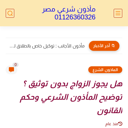
مأذون شرعي مصر
01126360326
📁 آخر الأخبار
مأذون الأجانب : توكيل خاص بالطلاق للاجانب
0
الماذون الشرع
هل يجوز الزواج بدون توثيق ؟
توضيح المأذون الشرعي وحكم
القانون
منذ عام