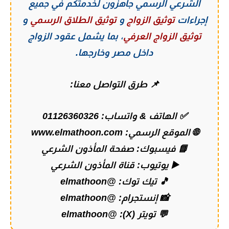
الشرعي الرسمي
جاهزون لخدمتكم في جميع
إجراءات
توثيق الزواج
و
توثيق الطلاق الرسمي
و
توثيق الزواج العرفي
، بما يشمل عقود الزواج
داخل مصر وخارجها.
📌 طرق التواصل معنا:
✅ الهاتف & واتساب:
01126360326
🌐 الموقع الرسمي:
www.elmathoon.com
📘 فيسبوك:
صفحة المأذون الشرعي
▶️ يوتيوب:
قناة المأذون الشرعي
🎵 تيك توك:
@elmathoon
📸 إنستجرام:
@elmathoon
💬 تويتر (X):
@elmathoon