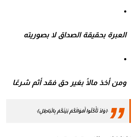
العبرة بحقيقة الصداق لا بصوريته
ومن أخذ مالًا بغير حق فقد
أثم شرعًا
﴿وَلَا تَأْكُلُوا أَمْوَالَكُمْ بَيْنَكُمْ بِالْبَاطِلِ﴾