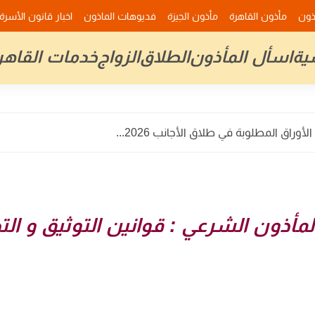
ذون
مأذون القاهرة
مأذون الجيزة
فديوهات الماذون
اخبار قانون الأسرة
ية
اسأل المأذون
الطلاق
الزواج
خدمات القاهر
وراق المطلوبة في طلاق الأجانب 2026...
لمأذون الشرعي : قوانين التوثيق و ال