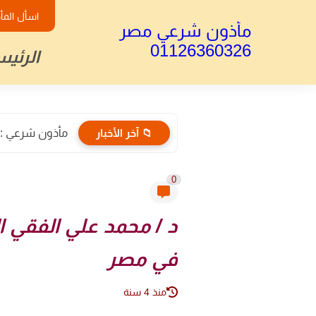
اسأل المأ
مأذون شرعي مصر
01126360326
الرئيس
📁 آخر الأخبار
مأذون شرعي : الأ
0
د / محمد علي الفقي ا
في مصر
منذ 4 سنة