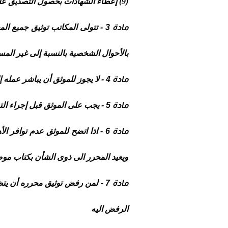
(9) إعطاء الشهادات بحصول التصديق على التوقيعات أو اثبات التاريخ فى المحررات العرفية.
مادة 3 -
تتولى المكاتب توثيق جميع الم
بالأحوال الشخصية بالنسبة إلى غير الم
مادة
4 -
لا يجوز للموثق أن يباشر عمله إ
مادة 5 -
يجب على الموثق قبل إجراء التو
مادة 6 -
اذا اتضح للموثق عدم توافر الأ
ويعيد المحرر الى ذوى الشأن بكتاب موص
مادة 7 -
لمن رفض توثيق محرره أن يتظلم
الرفض اليه