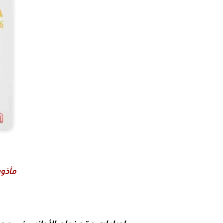
مأذون