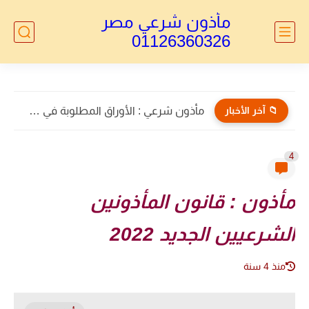
مأذون شرعي مصر
01126360326
📁 آخر الأخبار
مأذون شرعي : الأوراق المطلوبة في طلاق الأجانب 2026...
4
مأذون : قانون المأذونين
الشرعيين الجديد 2022
منذ 4 سنة