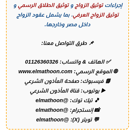
إجراءات
توثيق الزواج
و
توثيق الطلاق الرسمي
و
توثيق الزواج العرفي
، بما يشمل عقود الزواج
داخل مصر وخارجها.
📌 طرق التواصل معنا:
✅ الهاتف & واتساب:
01126360326
🌐 الموقع الرسمي:
www.elmathoon.com
📘 فيسبوك:
صفحة المأذون الشرعي
▶️ يوتيوب:
قناة المأذون الشرعي
🎵 تيك توك:
@elmathoon
📸 إنستجرام:
@elmathoon
💬 تويتر (X):
@elmathoon