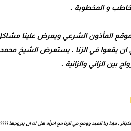
خاطب و المخطوبة .
نا موقع المأذون الشرعي ويعرض علينا مشاك
ي ان يقعوا في الزنا . يستعرض الشيخ محم
ج بين الزاني والزانية .
ائر , فإذا زنا العبد ووقع في الزنا مع امرأة هل له ان يتزوجها ؟؟؟؟