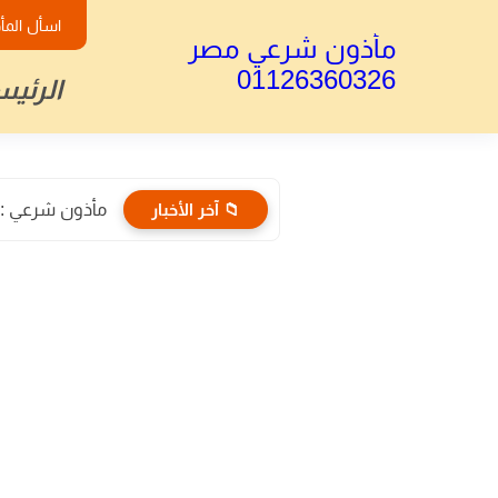
اسأل المأ
مأذون شرعي مصر
01126360326
الرئيس
📁 آخر الأخبار
مأذون شرعي : الأ