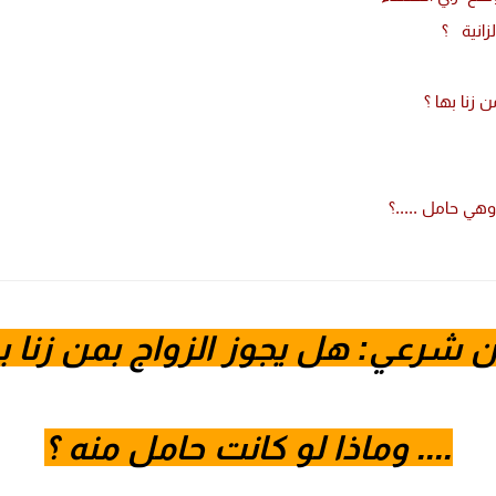
لزانية ؟
ا وهي حامل .....؟
 شرعي: هل يجوز الزواج بمن زنا ب
.... وماذا لو كانت حامل منه ؟