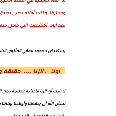
أنا فتاة جامعية في السنة الأخي
ومحترمًا، وكنت أظنه يحبني بصدق
بعد أيام، اكتشفت أنني حامل منه، 
يستعرض د محمد الفقي المأذون الشرعي
اولا : الزنا .... حقيقة
لا شك أن الزنا فاحشة عظيمة ومن الكبائر، قال ا
نسأل الله أن يحفظنا وأولادنا وبناتنا 
يقرب من الوقوع في المعصية .