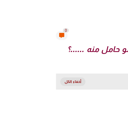
0
و حامل منه ......؟