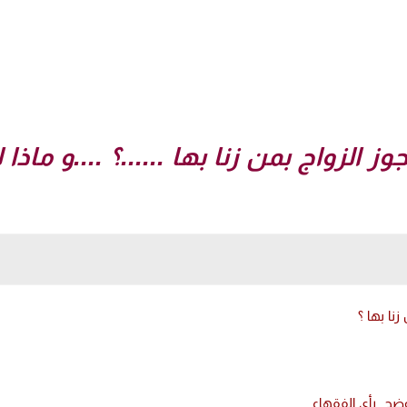
لزواج بمن زنا بها ......؟ ....و ماذا ل
نا بها ؟
 يوضح رأي الفقهاء