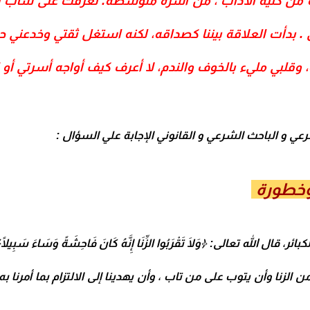
رة من كلية الآداب ، من أسرة متوسطة.
تعرفت على شاب زمي
 .
بدأت العلاقة بيننا كصداقه، لكنه استغل ثقتي وخدعني ح
وقلبي مليء بالخوف والندم، لا أعرف كيف أواجه أسرتي أو ال
 و الباحث الشرعي و القانوني الإجابة علي السؤال :
 وخطورة
لله تعالى: ﴿وَلَا تَقْرَبُوا الزِّنَا إِنَّهُ كَانَ فَاحِشَةً وَسَاءَ سَبِيلًا﴾
من الزنا وأن يتوب على من تاب ، وأن يهدينا إلى الالتزام بما أمرنا