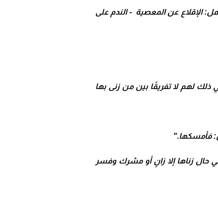
مل: الإقلاع عن المعصية - الندم على
ي ذلك لهم لا تفريقًا بين من زنى بها
ل: فأمسكها."
ي تأويلها أوجه : - أن المراد لا ينكحها في حال زناها إلا زانٍ أو مشرك وفسر