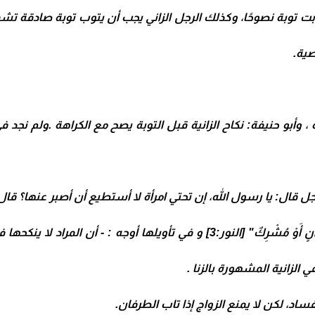
تابت توبة نصوحًا، وكذلك الرجل الزاني يجب أن يتوب توبة صادقة تش
صية.
 ، وأبو حنيفة: نكاح الزانية قبل التوبة يصح مع الكراهة .ولم نجد ف
 قال: يا رسول الله، إن تحتي امرأة لا أستطيع أن أصبر عنها؟ قا
الآية القرآنية: "وَالزَّانِيَةُ لا يَنْكِحُهَا إِلَّا زَانٍ أَوْ مُشْرِكٌ" [النور:3] و ف
 الزانية المشهورة بالزنا .
ساد، لكن لا يمنع الزواج إذا تاب الطرفان.