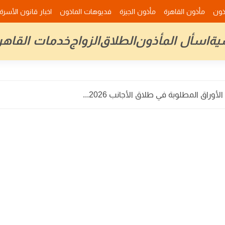
ذون
مأذون القاهرة
مأذون الجيزة
فديوهات الماذون
اخبار قانون الأسرة
ية
اسأل المأذون
الطلاق
الزواج
خدمات القاهر
وراق المطلوبة في طلاق الأجانب 2026...