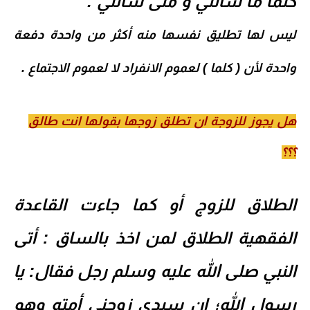
كلما ما شائتي و متى شائتي .
ليس لها تطليق نفسها منه أكثر من واحدة دفعة
واحدة لأن ( كلما ) لعموم الانفراد لا لعموم الاجتماع .
هل يجوز للزوجة ان تطلق زوجها بقولها انت طالق
؟؟؟
الطلاق للزوج أو كما جاءت القاعدة
الفقهية الطلاق لمن اخذ بالساق : أتى
النبي صلى الله عليه وسلم رجل فقال: يا
رسول الله؛ إن سيدي زوجني أمته وهو