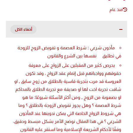
منذ عام
مأذون شرعي : شرط العصمة و تفويض الزوج للزوجة
في تطليق نفسها بين الشرع والقانون
يحرص كثير من المقبلين على الزواج على معرفة
حقوقهم وواجباتهم قبل إتمام عقد الزواج ، وقد تكون
العروسة قد مرت بتجربة قاسية بالطلاق من زوج سابق , او
شافت تجربة اخت لها او صديقة مع تجربة الطلاق بالمحاكم
او بصعوبة من الزوج , ومن أكثر الأسئلة شيوعًا: ما هو
شرط العصمة ؟ وهل يجوز تفويض الزوجة بالطلاق ؟ وما
هي شروط الزواج الخاصة التي يمكن تدوينها عند المأذون
الشرعي ؟ في هذا المقال نوضح الأمر بشكل مبسط ودقيق،
وفقًا لأحكام الشريعة الإسلامية وما استقر عليه القانون