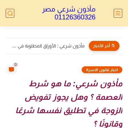
مأذون شرعي مصر
01126360326
📁 آخر الأخبار
مأذون الأجانب : توكيل خاص بالطلاق للاجانب
0
اخبار قانون الاسرة
مأذون شرعي: ما هو شرط
العصمة ؟ وهل يجوز تفويض
الزوجة في تطليق نفسها شرعًا
وقانونًا ؟